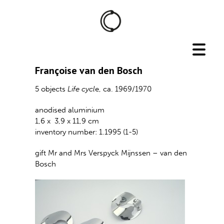
Françoise van den Bosch
5 objects
Life cycl
e, ca. 1969/1970
anodised aluminium
1,6 x  3,9 x 11,9 cm
inventory number: 1.1995 (1-5)
gift Mr and Mrs Verspyck Mijnssen – van den
Bosch